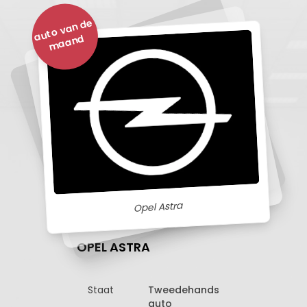
a
ut
o
v
a
n
d
e
m
a
a
n
d
Opel Astra
OPEL ASTRA
Staat
Tweedehands
auto